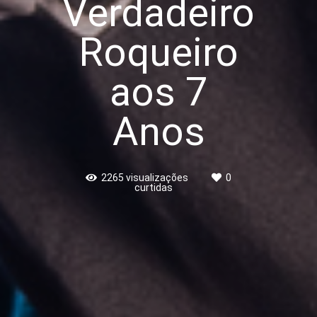
Verdadeiro
Roqueiro
aos 7
Anos
2265
visualizações
0
curtidas