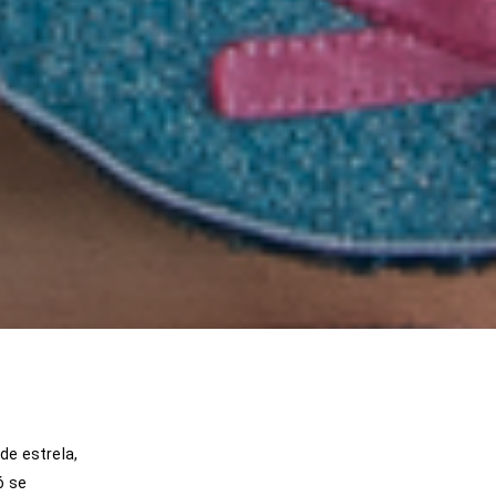
de estrela,
ó se