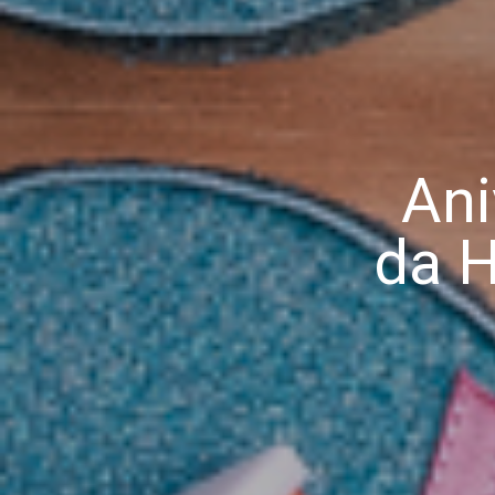
Ani
da H