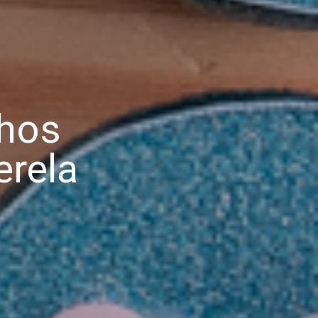
nhos
erela