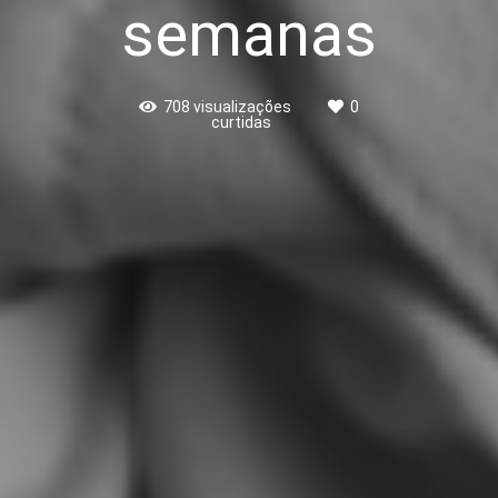
semanas
708
visualizações
0
curtidas