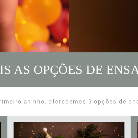
IS AS OPÇÕES DE ENSA
primeiro aninho, oferecemos 3 o
pções de en