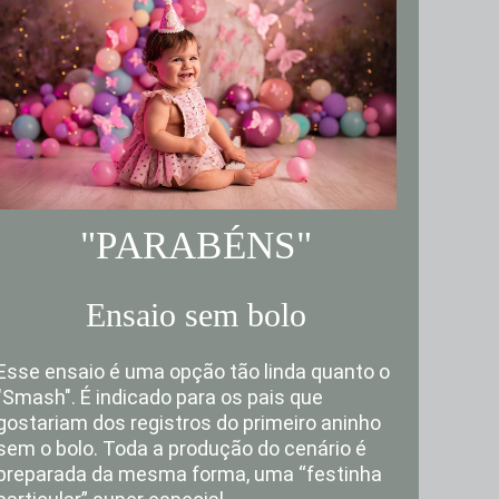
"PARABÉNS"
Ensaio sem bolo
Esse ensaio é uma opção tão linda quanto o
"S
mash". É indicado para os pais que
gostariam
dos registros do primeiro aninho
sem o bolo.
Toda a produção do cenário é
preparada
da mesma forma, uma “festinha