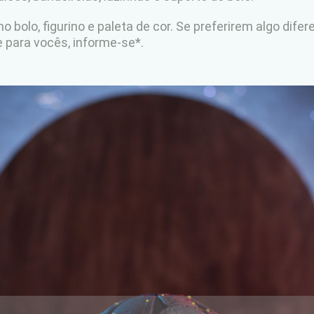
no
bolo, figurino e paleta
de cor
. Se preferirem algo dif
para vocês, informe-se*.