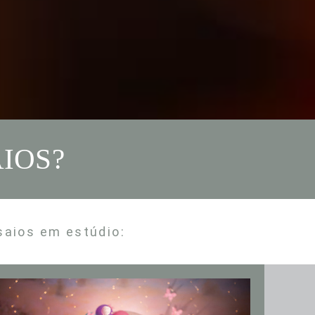
IOS?
saios em estúdio: