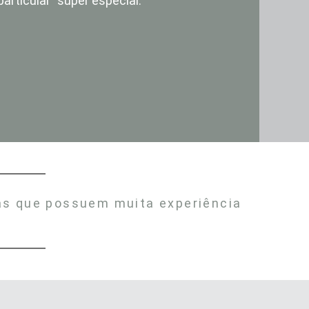
particular” super
especial.
ras que possuem muita experiência