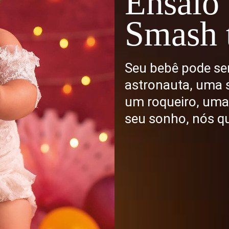
Ensaio
Smash 
Seu bebê pode se
astronauta, uma s
um roqueiro, uma b
seu sonho, nós qu