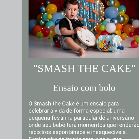
"SMASH THE CAKE"
Ensaio com bolo
O Smash the Cake é um ensaio para
celebrar a vida de forma especial: uma
pequena festinha particular de aniversário
onde seu bebê terá momentos que renderã
registros espontâneos e inesquecíveis.