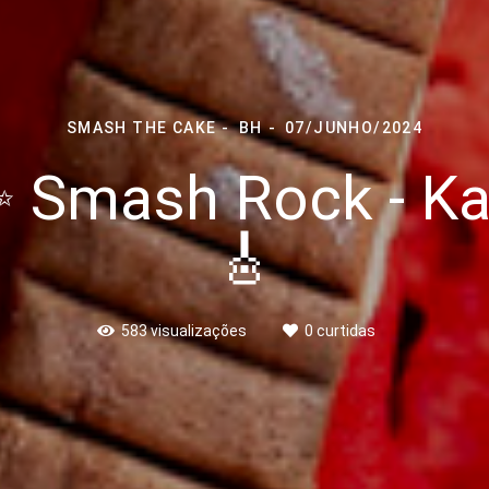
SMASH THE CAKE
BH
07/JUNHO/2024
 Smash Rock - Ka
🎸
583
visualizações
0
curtidas