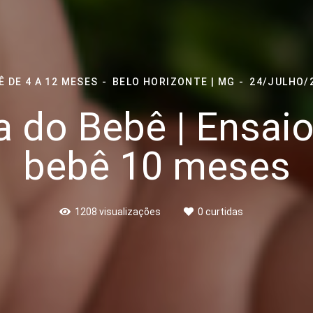
Ê DE 4 A 12 MESES
BELO HORIZONTE | MG
24/JULHO/
a do Bebê | Ensaio
bebê 10 meses
1208
visualizações
0
curtidas