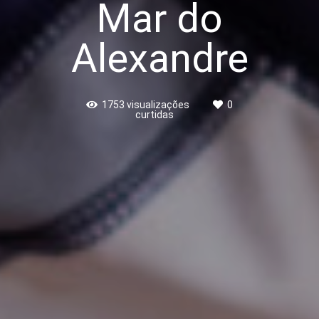
Mar do
Alexandre
1753
visualizações
0
curtidas