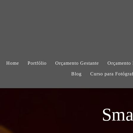
Home
Portfólio
Orçamento Gestante
Orçamento
Blog
Curso para Fotógra
Sma