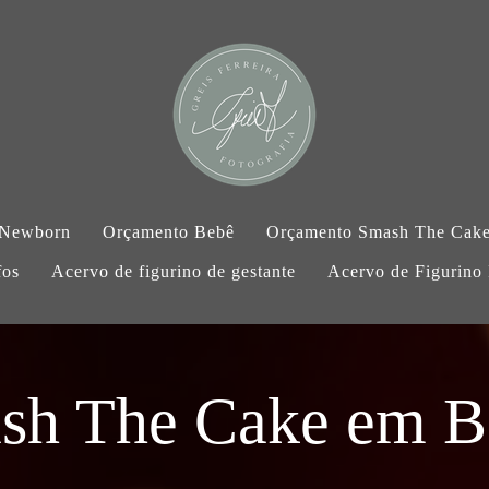
 Newborn
Orçamento Bebê
Orçamento Smash The Cak
fos
Acervo de figurino de gestante
Acervo de Figurino I
sh The Cake em B