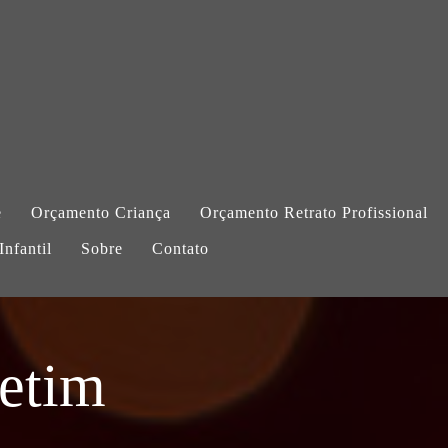
e
Orçamento Criança
Orçamento Retrato Profissional
nfantil
Sobre
Contato
etim