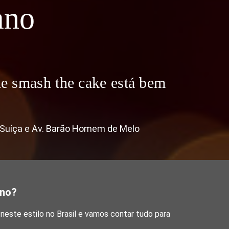
ano
 de smash the cake está bem
 Suíça e Av. Barão Homem de Melo
ano?
este estilo no Brasil e vamos contar tudo para